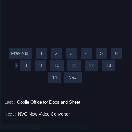
Previous
1
2
3
4
5
6
8
9
10
11
12
13
7
14
Next
Last：
Coolle Office for Docs and Sheet
Next：
NVC New Video Converter