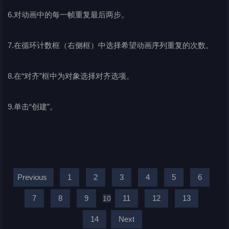
6.对动画中的每一帧重复最后两步。
7.在循环计数框（右侧框）中选择希望动画序列重复的次数。
8.在“对齐”框中为对象选择对齐选项。
9.单击“创建”。
Previous
1
2
3
4
5
6
7
8
9
11
12
13
10
14
Next