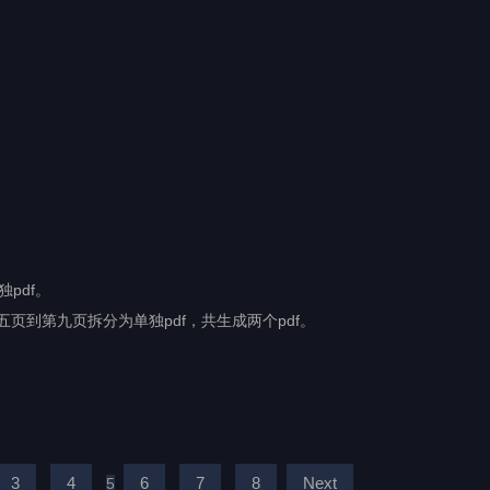
pdf。
页到第九页拆分为单独pdf，共生成两个pdf。
3
4
6
7
8
Next
5