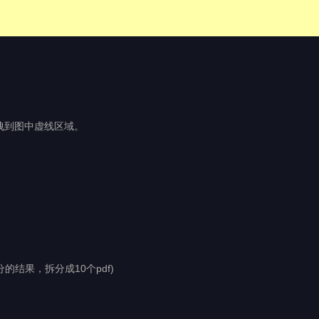
拖拽到图中虚线区域。
分的结果，拆分成10个pdf)