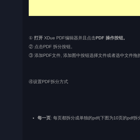
①
打开
XDue PDF编辑器并且点击
PDF 操作按钮。
② 点击PDF 拆分按钮。
③ 添加PDF文件, 添加图中按钮选择文件或者选中文件
④设置PDF拆分方式
每一页
: 每页都拆分成单独的pdf(下图为10页的pdf拆