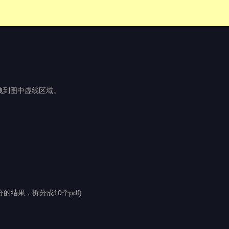
拖拽到图中虚线区域。
分的结果，拆分成10个pdf)