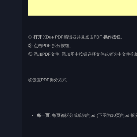
①
打开
XDue PDF编辑器并且点击
PDF 操作按钮。
② 点击PDF 拆分按钮。
③ 添加PDF文件, 添加图中按钮选择文件或者选中文件
④设置PDF拆分方式
每一页
: 每页都拆分成单独的pdf(下图为10页的pdf拆