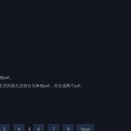
pdf。
页到第九页拆分为单独pdf，共生成两个pdf。
3
4
6
7
8
Next
5