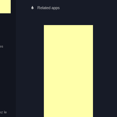
Related apps
es
ez le