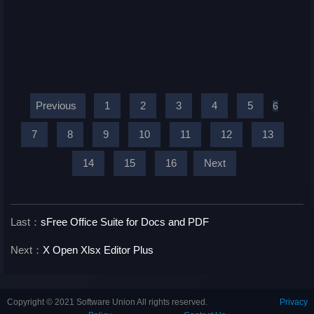
Previous
1
2
3
4
5
6
7
8
9
10
11
12
13
14
15
16
Next
Last：
sFree Office Suite for Docs and PDF
Next：
X Open Xlsx Editor Plus
Copyright © 2021 Software Union All rights reserved.
Privacy